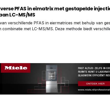
verse PFAS in eimatrix met gestapelde injecti
 aan LC-MS/MS
van verschillende PFAS in eiermatrices met behulp van ge
 in combinatie met LC-MS/MS. Deze methode biedt verschil
n: Oplossing van één leverancier voor UHPLC- en MS-sys
27 PFAS in het ng/ml-bereik Verhoogde