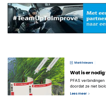
Marktnieuws
Wat is er nodi
PFAS verbindingen v
doordat ze niet biol
in het milieu. Voor
Lees meer