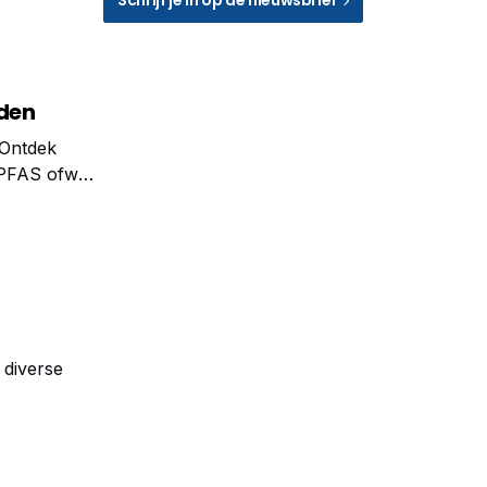
den
 Ontdek
 PFAS ofwel
sers,
 diverse