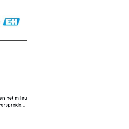
n het milieu
 verspreiden
én in