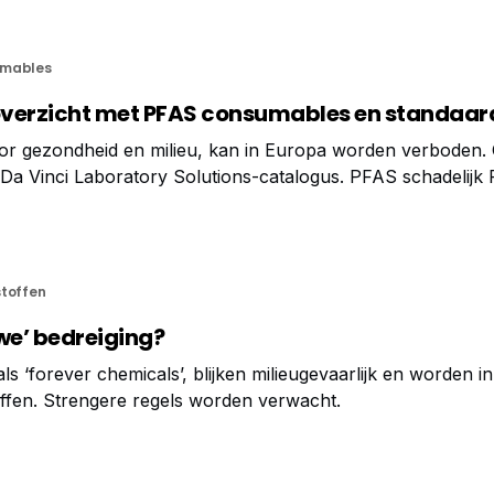
mables
overzicht met PFAS consumables en standaar
oor gezondheid en milieu, kan in Europa worden verboden.
Da Vinci Laboratory Solutions-catalogus. PFAS schadelijk
, wordt veel gebruikt in allerlei producten zoals brandblus
ialen en cosmetica. Helaas heeft PFAS
stoffen
we’ bedreiging?
 ‘forever chemicals’, blijken milieugevaarlijk en worden in
ffen. Strengere regels worden verwacht.