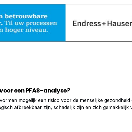
g voor een PFAS-analyse?
ormen mogelijk een risico voor de menselijke gezondheid e
ogisch afbreekbaar zijn, schadelijk zijn en zich gemakkelijk
 een correcte bepaling van PFAS componenten in de bodem 