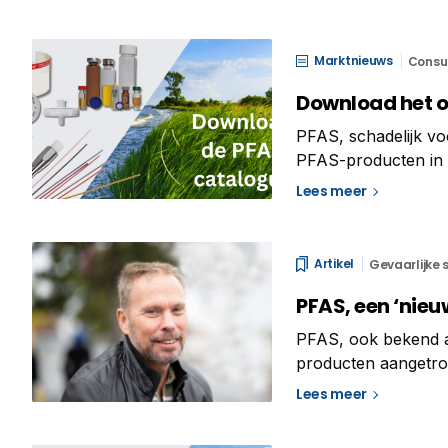
Marktnieuws
Consu
Download het 
PFAS, schadelijk v
PFAS-producten in 
de forever chemicals
Lees meer
coating, bouwmater
Artikel
Gevaarlijke 
PFAS, een ‘nieu
PFAS, ook bekend als
producten aangetro
Lees meer