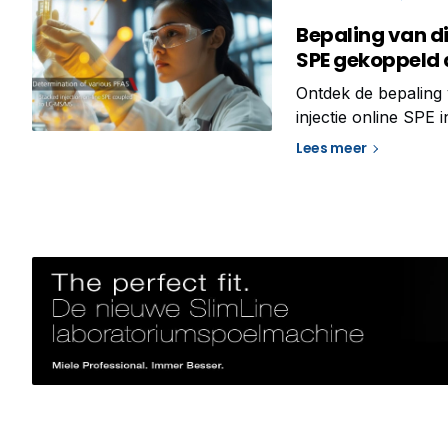
Bepaling van di
SPE gekoppeld
Ontdek de bepaling 
injectie online SPE
gebruikersvoordele
Lees meer
Kwantificering van 