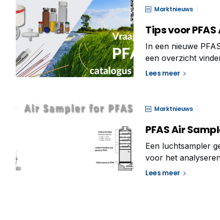
Marktnieuws
Tips voor PFAS
In een nieuwe PFAS 
een overzicht vind
als de forever chem
Lees meer
eigenschap
Marktnieuws
PFAS Air Sample
Een luchtsampler g
voor het analysere
benadering, die de 
Lees meer
PFAS in de lucht mo