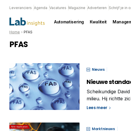
Leveranciers
Agenda
Vacatures
Magazine
Adverteren
Schrijf je in
Automatisering
Kwaliteit
Managem
Home
»
PFAS
PFAS
Nieuws
Nieuwe standaa
Scheikundige David
milieu. Hij richtte 
PFAS-vervuiling te 
Lees meer
Marktnieuws