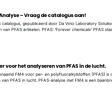
 Analyse – Vraag de catalogus aan!
catalogus, gepubliceerd door Da Vinci Laboratory Solutio
en van PFAS artikelen. PFAS: ‘Forever chemicals’ PFAS st
icals, wat betekent dat deze stoffen bijna niet afbreken. D
r voor het analyseren van PFAS in de lucht.
enaamd FM4 voor per- en polyfluoralkylstoffen (PFAS) is 
n van PFAS in lucht. PFAS-analyse met FM4 is een baanb
gelijktijdige verzameling en analyse van deeltjesvormige en
gelijk