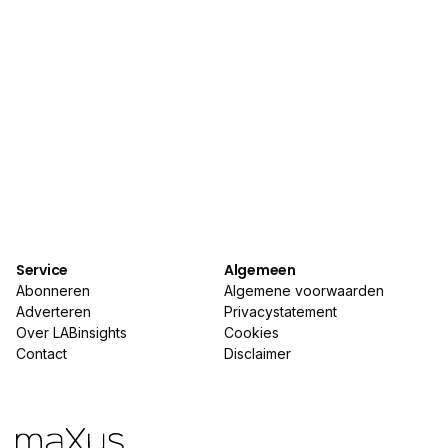
Magazine
Het magazine LABInsights biedt analisten en
labmanagers werkzaam in de laboratoriumindustrie
Service
Algemeen
hands-on vakinformatie. LABinsights
verschijnt
9 x
Abonneren
Algemene voorwaarden
per jaar,
digitaal
en in print.
Adverteren
Privacystatement
Over LABinsights
Cookies
Contact
Disclaimer
Abonneren
Adverteren