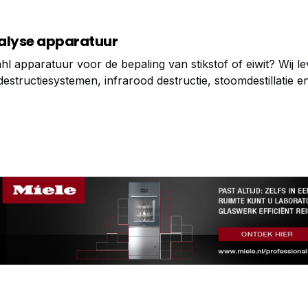
alyse apparatuur
hl apparatuur voor de bepaling van stikstof of eiwit? Wij l
structiesystemen, infrarood destructie, stoomdestillatie en 
naar vetbepaling of extractie apparatuur? Hiervoor hebbe
 hydrolyse en extractie apparatuur