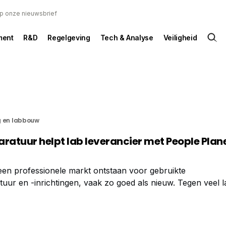
 op onze nieuwsbrief
ent
R&D
Regelgeving
Tech & Analyse
Veiligheid
g en labbouw
ratuur helpt lab leverancier met People Plan
 is een professionele markt ontstaan voor gebruikte
uur en -inrichtingen, vaak zo goed als nieuw. Tegen veel 
atoria hiermee hun lab outilleren en een steentje bijdrage
sector. Kees de Rijke, stuwende kracht achter deze ontwikkeli
 nu hij afscheid neemt als het gezicht van LabMakelaar Ben