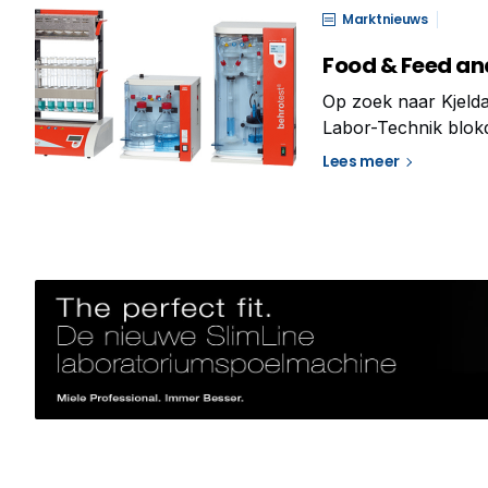
Marktnieuws
Food & Feed an
Op zoek naar Kjelda
Labor-Technik blokde
apparatuur Op zoek 
Lees meer
Behr Labor-Technik