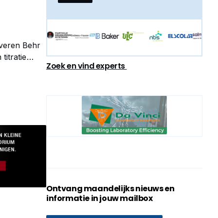
everen Behr
titratie
Zoek en vind experts
n wij de
Ontvang maandelijks nieuws en
informatie in jouw mailbox