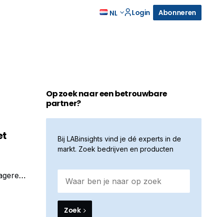
Login
Abonneren
NL
Op zoek naar een betrouwbare
partner?
et
Bij LABinsights vind je dé experts in de
markt. Zoek bedrijven en producten
lagere
n aan
ng, blikt op
Zoek
elux.