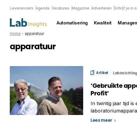
Leveranciers
Agenda
Vacatures
Magazine
Adverteren
Schrijf je in
Automatisering
Kwaliteit
Managem
Home
»
apparatuur
apparatuur
Artikel
Labinrichtin
‘Gebruikte appa
Profit’
In twintig jaar tijd
laboratoriumapparat
kosten kunnen labor
Lees meer
circulariteit in de 
deze periode terug,