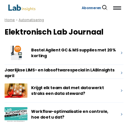
Abonneren
Home
»
Automatisering
Elektronisch Lab Journaal
Bestel Agilent GC & MS supplies met 20%
korting
Jaarlijkse LIMS- en labsoftwarespecial in LABinsights
april
Krijgt elk team dat met data werkt
straks een data steward?
Workflow-optimalisatie en controle,
hoe doet u dat?