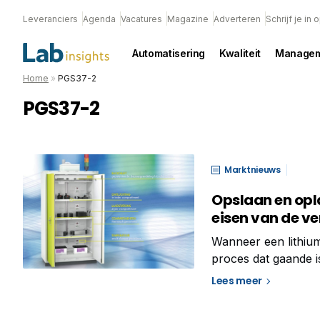
Leveranciers
Agenda
Vacatures
Magazine
Adverteren
Schrijf je in
Automatisering
Kwaliteit
Managem
Home
»
PGS37-2
PGS37-2
Marktnieuws
Opslaan en opl
eisen van de v
Wanneer een lithium
proces dat gaande is
brand beheersbaar m
Lees meer