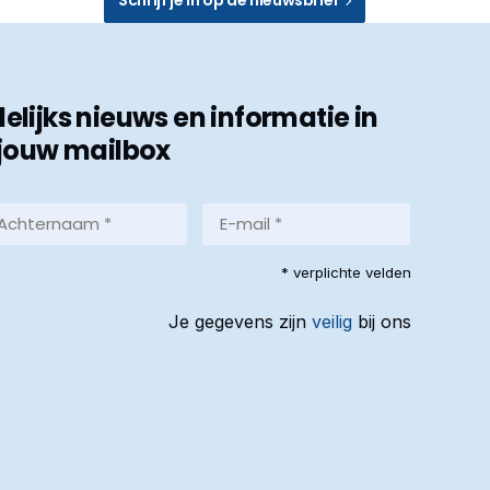
ijks nieuws en informatie in
jouw mailbox
hternaam
E-
mail
*
reist)
* verplichte velden
(Vereist)
Je gegevens zijn
veilig
bij ons