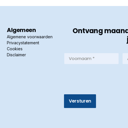
Algemeen
Ontvang maandel
Algemene voorwaarden
Privacystatement
Cookies
Disclaimer
Voornaam
Ac
*
*
(Vereist)
(Ve