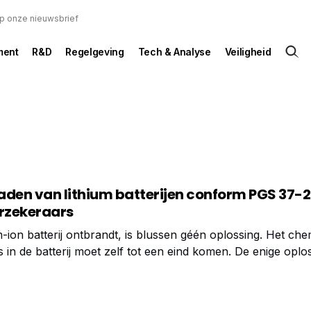
 op onze nieuwsbrief
ent
R&D
Regelgeving
Tech & Analyse
Veiligheid
aden van lithium batterijen conform PGS 37-2
erzekeraars
-ion batterij ontbrandt, is blussen géén oplossing. Het ch
 in de batterij moet zelf tot een eind komen. De enige oplos
aken. PGS 37-2 richtlijn De PGS 37-2 biedt gedetailleerde