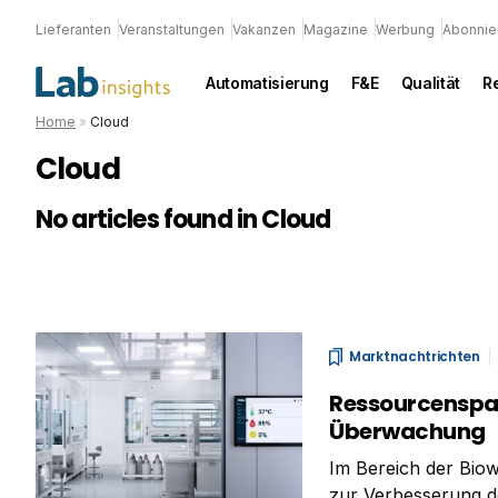
Lieferanten
Veranstaltungen
Vakanzen
Magazine
Werbung
Abonnie
Automatisierung
F&E
Qualität
R
Home
»
Cloud
Cloud
No articles found in Cloud
Marktnachtrichten
Ressourcenspar
Überwachung
Im Bereich der Bio
zur Verbesserung de