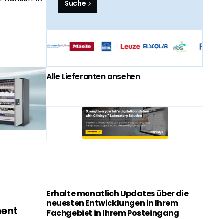
Suche
ngt Vaisala
Alle Lieferanten ansehen
Erhalte monatlich Updates über die
neuesten Entwicklungen in Ihrem
ment
Fachgebiet in Ihrem Posteingang