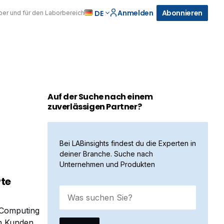
Anmelden
Abonnieren
DE
über und für den Laborbereich
Auf der Suche nach einem
zuverlässigen Partner?
Bei LABinsights findest du die Experten in
deiner Branche. Suche nach
Unternehmen und Produkten
rte
 Computing
n Kunden die