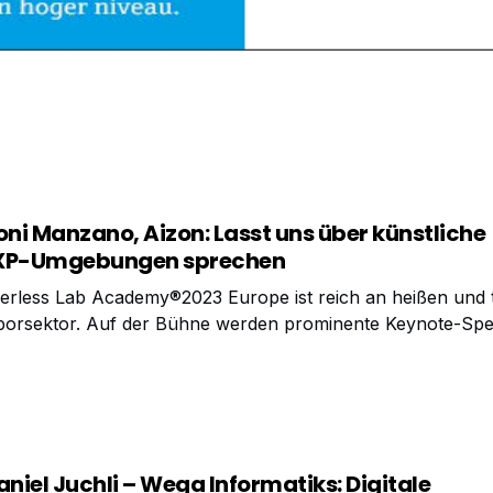
oni Manzano, Aizon: Lasst uns über künstliche
 GXP-Umgebungen sprechen
erless Lab Academy®2023 Europe ist reich an heißen und 
borsektor. Auf der Bühne werden prominente Keynote-Sp
ngress kommen, um ihre Erfahrungen und Kenntnisse zu b
in wichtiger
aniel Juchli – Wega Informatiks: Digitale