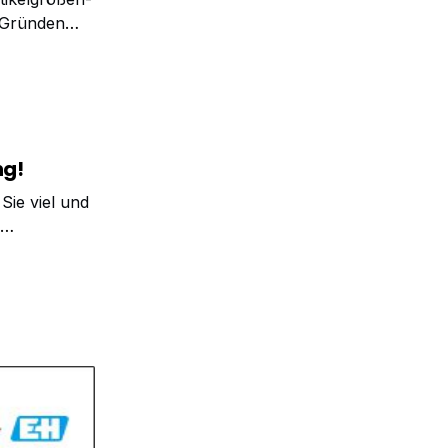
n Gründen
 um die
ng!
Sie viel und
arten,