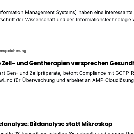
nformation Management Systems) haben eine interessante 
tschritt der Wissenschaft und der Informationstechnologie
cheidenen Anfängen in den 1970er Jahren haben sich LIMS 
dteil des modernen Labors entwickelt.
enspeicherung
he Zell- und Gentherapien versprechen Gesund
rt Gen- und Zellpräparate, betont Compliance mit GCTP-Ric
iewLinc für Überwachung und arbeitet an AMP-Cloudlösunge
acto Inc. (CF) als Spin-off der Foundation for Biomedical 
 Japan, mit der Herstellung
elanalyse: Bildanalyse statt Mikroskop
lysette 28 ImageSizer erhalten Sie schnelle und genaue Par