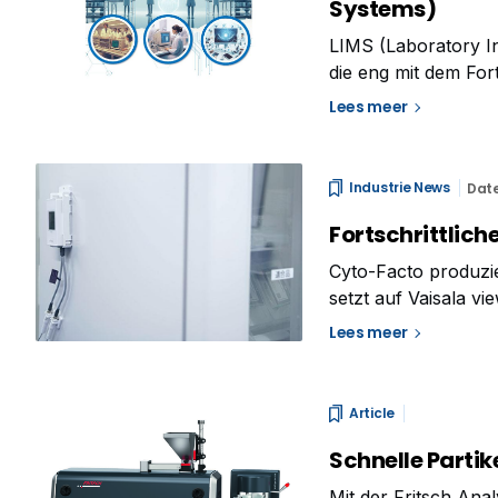
Systems)
LIMS (Laboratory I
die eng mit dem For
ist. Seit ihren bes
Lees meer
wesentlichen Bestan
Industrie News
Dat
Fortschrittlic
Cyto-Facto produzie
setzt auf Vaisala v
2023 hat die Cyto-F
Lees meer
Innovation in Kobe,
Article
Schnelle Partik
Mit der Fritsch Ana