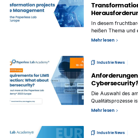
Transformatio
Herausforderun
In diesem fruchtbare
heißen Thema und e
der einen Seite, Be
Mehr lesen
Lasst uns mit Daniel
Industrie News
Anforderungen 
Cybersecurity
Die Auswahl des am
Qualitätsprozesse is
durchlaufen müssen,
Mehr lesen
sein möchten. Wie b
Industrie News