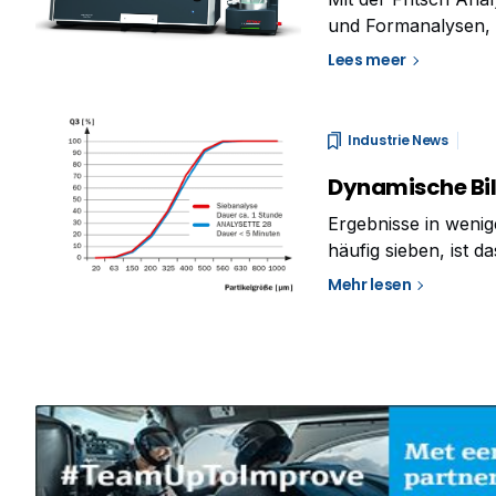
und Formanalysen, 
eine größere Probe
Lees meer
Grundgesamtheit zu
Industrie News
Dynamische Bild
Ergebnisse in weni
häufig sieben, ist 
zeitsparende Altern
Mehr lesen
Ergebnis ablesen.