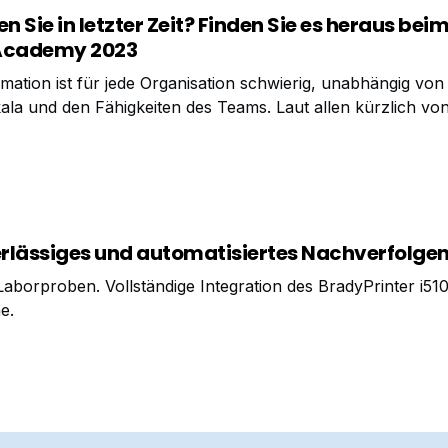
n Sie in letzter Zeit? Finden Sie es heraus bei
 Academy 2023
ormation ist für jede Organisation schwierig, unabhängig vo
kala und den Fähigkeiten des Teams. Laut allen kürzlich vo
en veröffentlichten Umfragen haben jedoch die meisten
men eine Transformationsreise angetreten. Labprozesse si
verlässiges und automatisiertes Nachverfolge
Laborproben. Vollständige Integration des BradyPrinter i510
e.