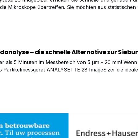
die Mikroskope übertreffen. Sie möchten aus statistische
nmenge hinsichtlich Partikelgröße und -form untersuchen,
 erhöhen? Oder eine direkte Aussage über
analyse – die schnelle Alternative zur Siebu
ger als 5 Minuten im Messbereich von 5 µm – 20 mm! Wenn 
das Partikelmessgerät ANALYSETTE 28 ImageSizer die ideale
ative mit nur drei Handgriffen: Probe einfüllen, Messung st