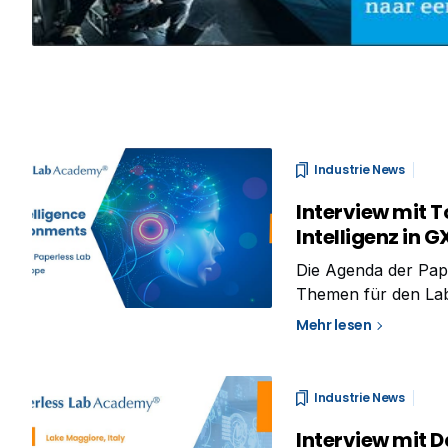
Industrie News
Interview mit T
Intelligenz in
Die Agenda der Pap
Themen für den La
stehen, die zum Ko
Mehr lesen
Themen zu teilen. E
Industrie News
Interview mit D