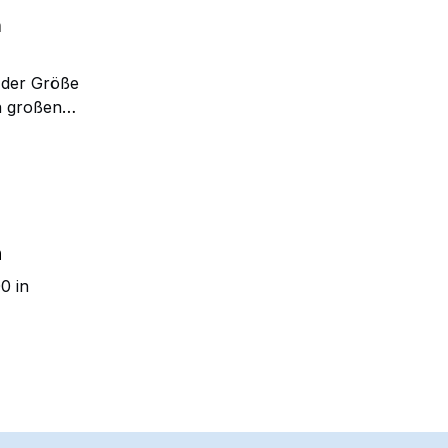
m
n der Größe
n großen
nd jedoch
n
0 in