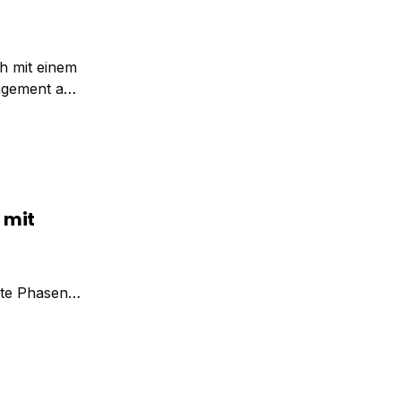
ch mit einem
agement auf
n Seite.
 mit
mmte Phasen
folgreich