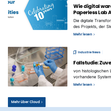
Wie digital ware
Paperless Lab
Die digitale Transf
des Projekts, der S
Beratungsunternehm
Mehr lesen
Fertigungsunterneh
Industrie News
Fallstudie: Zu
von histologischen 
vorhandene System
Mehr lesen
Mehr über Cloud