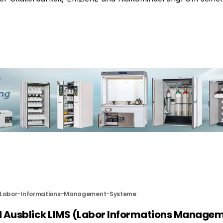
IT-Infrastruktur vor Ort auf die Cloud zu vereinfachen, bri
oudversion seiner bewährten
Labor-Informations-Management-Systeme
 Ausblick LIMS (Labor Informations Manage