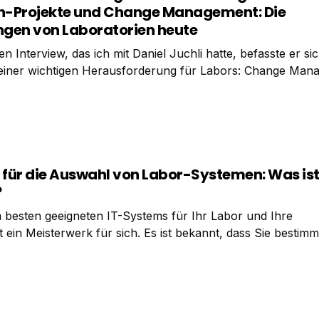
n-Projekte und Change Management: Die
gen von Laboratorien heute
n Interview, das ich mit Daniel Juchli hatte, befasste er si
iner wichtigen Herausforderung für Labors: Change Man
nutzererfahrung mit Lab-Informatiklösungen auf der andere
,
für die Auswahl von Labor-Systemen: Was ist
?
 besten geeigneten IT-Systems für Ihr Labor und Ihre
t ein Meisterwerk für sich. Es ist bekannt, dass Sie besti
 wenn Sie in Ihrer Marktstudie und Lösungsbeurteilung er
ei jedem