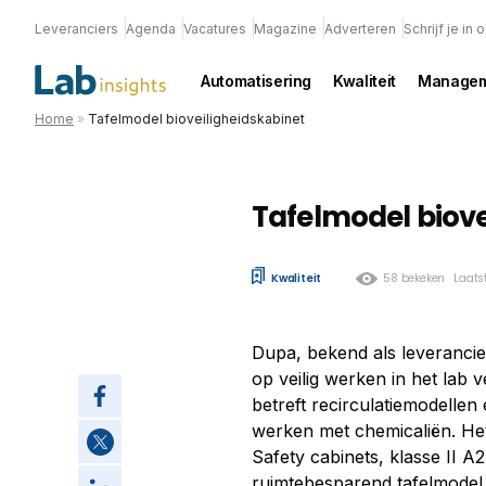
Leveranciers
Agenda
Vacatures
Magazine
Adverteren
Schrijf je in
Automatisering
Kwaliteit
Managem
Home
»
Tafelmodel bioveiligheidskabinet
Tafelmodel biove
Kwaliteit
58 bekeken
Laats
Dupa, bekend als leverancie
op veilig werken in het lab 
betreft recirculatiemodellen
werken met chemicaliën. Het 
Safety cabinets, klasse II 
ruimtebesparend tafelmodel