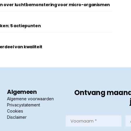
gen over luchtbemonstering voor micro-organismen
rken: 5 actiepunten
erdeel van kwaliteit
Algemeen
Ontvang maandel
Algemene voorwaarden
Privacystatement
Cookies
Disclaimer
Voornaam
Ac
*
*
(Vereist)
(Ve