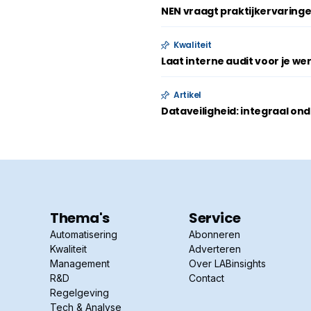
NEN vraagt praktijkervarin
Kwaliteit
Laat interne audit voor je we
Artikel
Dataveiligheid: integraal ond
Thema's
Service
Automatisering
Abonneren
Kwaliteit
Adverteren
Management
Over LABinsights
R&D
Contact
Regelgeving
Tech & Analyse