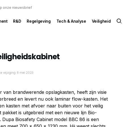
 op onze nieuwsbrief
ent
R&D
Regelgeving
Tech & Analyse
Veiligheid
iligheidskabinet
te wijziging: 8 mei 2023
r van brandwerende opslagkasten, heeft zijn visie
verbreed en levert nu ook laminar flow-kasten. Het
 en kasten met afvoer naar buiten voor het veilig
pakket is uitgebreid met een nieuwe lijn Bio-
A2. Dupa Biosafety Cabinet model BBC 86 is een
 en meet 700 x 650 x 1230 mm. Hij weegt slechts