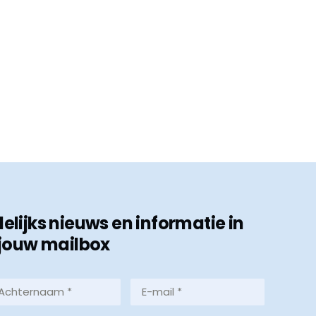
ijks nieuws en informatie in
jouw mailbox
hternaam
E-
mail
*
reist)