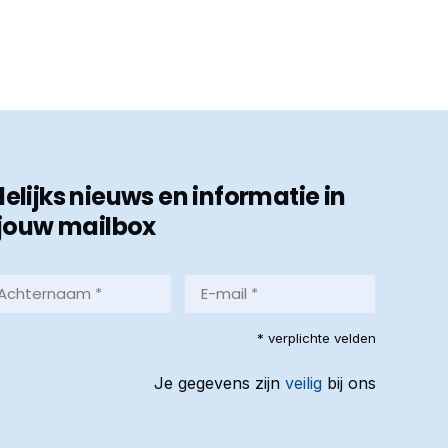
ijks nieuws en informatie in
jouw mailbox
hternaam
E-
mail
*
reist)
* verplichte velden
(Vereist)
Je gegevens zijn
veilig
bij ons