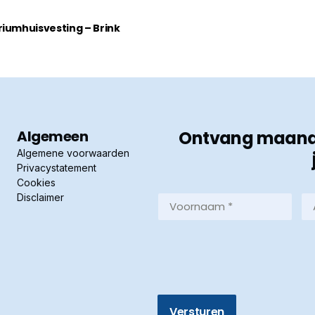
riumhuisvesting – Brink
Algemeen
Ontvang maandel
Algemene voorwaarden
Privacystatement
Cookies
Disclaimer
Voornaam
Ac
*
*
(Vereist)
(Ve