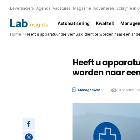
Leveranciers
Agenda
Vacatures
Magazine
Adverteren
Schrijf je in
Automatisering
Kwaliteit
Managem
Home
»
Heeft u apparatuur die verhuisd dient te worden naar een ande
Heeft u apparatuu
worden naar een
Management
71 bekeken
L