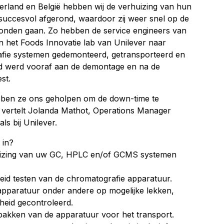
erland en België hebben wij de verhuizing van hun
succesvol afgerond, waardoor zij weer snel op de
konden gaan. Zo hebben de service engineers van
an het Foods Innovatie lab van Unilever naar
fie systemen gedemonteerd, getransporteerd en
rd werd vooraf aan de demontage en na de
st.
bben ze ons geholpen om de down-time te
 vertelt Jolanda Mathot, Operations Manager
ls bij Unilever.
 in?
izing van uw GC, HPLC en/of GCMS systemen
reid testen van de chromatografie apparatuur.
 apparatuur onder andere op mogelijke lekken,
heid gecontroleerd.
rpakken van de apparatuur voor het transport.