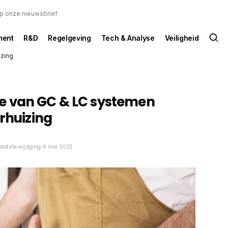
 op onze nieuwsbrief
ent
R&D
Regelgeving
Tech & Analyse
Veiligheid
izing
e van GC & LC systemen
erhuizing
Laatste wijziging: 8 mei 2023