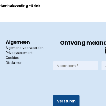
riumhuisvesting – Brink
Algemeen
Ontvang maandel
Algemene voorwaarden
Privacystatement
Cookies
Disclaimer
Voornaam
Ac
*
*
(Vereist)
(Ve