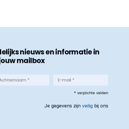
ijks nieuws en informatie in
jouw mailbox
hternaam
E-
mail
*
reist)
* verplichte velden
(Vereist)
Je gegevens zijn
veilig
bij ons