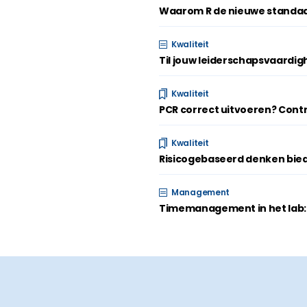
Waarom R de nieuwe standaar
Kwaliteit
Til jouw leiderschapsvaardi
Kwaliteit
PCR correct uitvoeren? Contr
Kwaliteit
Risicogebaseerd denken bied
Management
Timemanagement in het lab: m