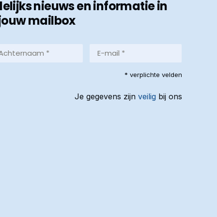
ijks nieuws en informatie in
jouw mailbox
hternaam
E-
mail
*
reist)
* verplichte velden
(Vereist)
Je gegevens zijn
veilig
bij ons