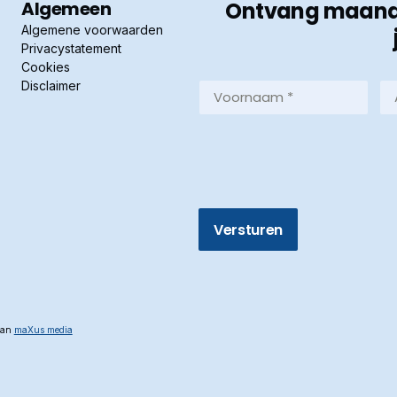
Algemeen
Ontvang maandel
Algemene voorwaarden
Privacystatement
Cookies
Disclaimer
Voornaam
Ac
*
*
(Vereist)
(Ve
 van
maXus media