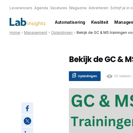
Leveranciers
Agenda
Vacatures
Magazine
Adverteren
Schrijf je in
Automatisering
Kwaliteit
Managem
Home
»
Management
»
Opleidingen
»
Bekijk de GC & MS trainingen v
Bekijk de GC & M
Opleidingen
132 bekeken