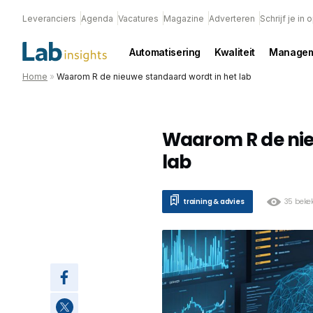
Leveranciers
Agenda
Vacatures
Magazine
Adverteren
Schrijf je in
Automatisering
Kwaliteit
Managem
Home
»
Waarom R de nieuwe standaard wordt in het lab
Waarom R de nie
lab
training & advies
35 beke