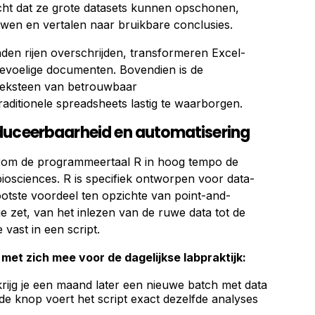
cht dat ze grote datasets kunnen opschonen,
wen en vertalen naar bruikbare conclusies.
den rijen overschrijden, transformeren Excel-
tgevoelige documenten. Bovendien is de
oeksteen van betrouwbaar
aditionele spreadsheets lastig te waarborgen.
duceerbaarheid en automatisering
arom de programmeertaal R in hoog tempo de
iosciences. R is specifiek ontworpen voor data-
rootste voordeel ten opzichte van point-and-
je zet, van het inlezen van de ruwe data tot de
je vast in een script.
met zich mee voor de dagelijkse labpraktijk:
ijg je een maand later een nieuwe batch met data
e knop voert het script exact dezelfde analyses