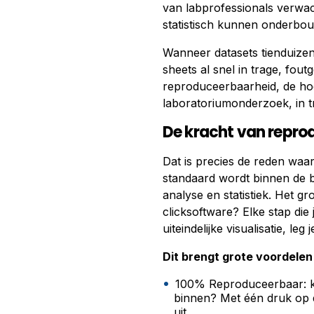
van labprofessionals verwa
statistisch kunnen onderbou
Wanneer datasets tienduizen
sheets al snel in trage, fou
reproduceerbaarheid, de h
laboratoriumonderzoek, in tr
De kracht van repro
Dat is precies de reden wa
standaard wordt binnen de b
analyse en statistiek. Het g
clicksoftware? Elke stap die 
uiteindelijke visualisatie, leg 
Dit brengt grote voordelen 
100% Reproduceerbaar: kr
binnen? Met één druk op d
uit.