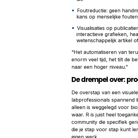
Foutreductie: geen handm
kans op menselijke fouten
Visualisaties op publicati
interactieve grafieken, h
wetenschappelijk artikel o
“Het automatiseren van teru
enorm veel tijd, het tilt de
naar een hoger niveau.”
De drempel over: pr
De overstap van een visuele
labprofessionals spannend l
alleen is weggelegd voor bio-
waar. R is juist heel toegank
community die specifiek geric
die je stap voor stap kunt le
eigen werk.