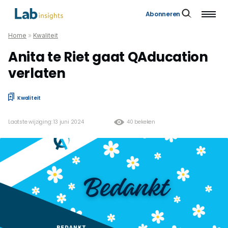
Abonneren
Home
»
Kwaliteit
Anita te Riet gaat QAducation
verlaten
Kwaliteit
Laatste wijziging: 13 juni 2024
40 bekeken