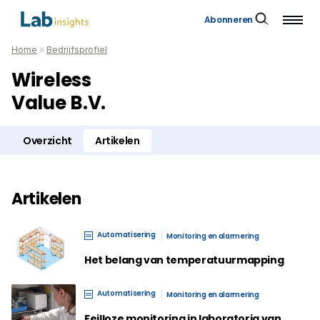
Abonneren
Home
»
Bedrijfsprofiel
Wireless
Value B.V.
Overzicht
Artikelen
Artikelen
Automatisering
Monitoring en alarmering
Het belang van temperatuurmapping
Automatisering
Monitoring en alarmering
Feilloze monitoring in laboratoria van