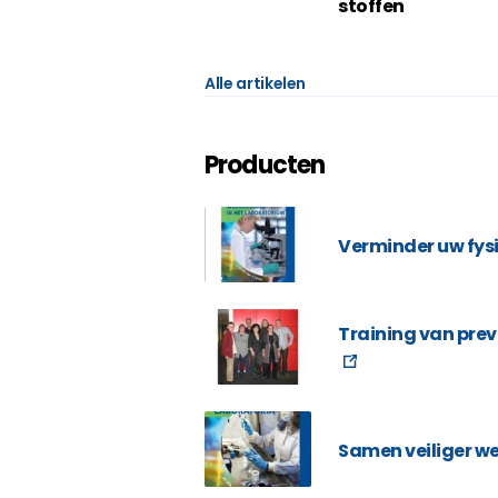
stoffen
Alle artikelen
Producten
Verminder uw fys
Training van pr
Samen veiliger w