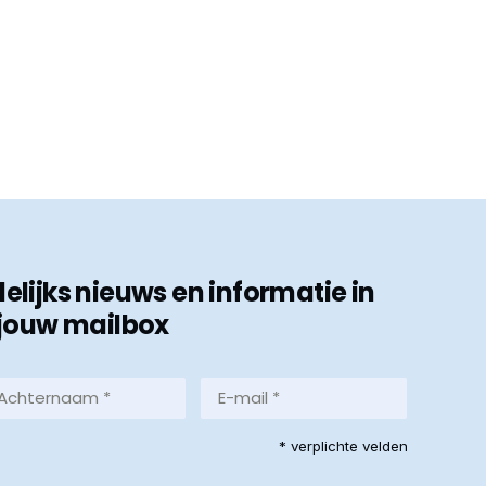
ijks nieuws en informatie in
jouw mailbox
hternaam
E-
mail
*
reist)
* verplichte velden
(Vereist)