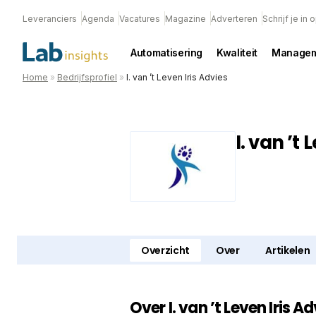
Leveranciers
Agenda
Vacatures
Magazine
Adverteren
Schrijf je in
Automatisering
Kwaliteit
Managem
Home
»
Bedrijfsprofiel
»
I. van ’t Leven Iris Advies
I. van ’t 
Overzicht
Over
Artikelen
Over I. van ’t Leven Iris A