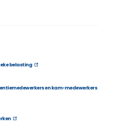
ieke belasting
eventiemedewerkers en kam-medewerkers
erken