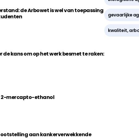
rstand: de Arbowet is wel van toepassing
gevaarlijke a
studenten
kwaliteit, arb
 de kans om op het werk besmet te raken:
t 2-mercapto-ethanol
lootstelling aan kankerverwekkende