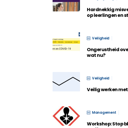
Hardnekkig misve
op leerlingen en 
Veiligheid
Ongerustheid over
wat nu?
Veiligheid
Veilig werken me
Management
Workshop: Stop b