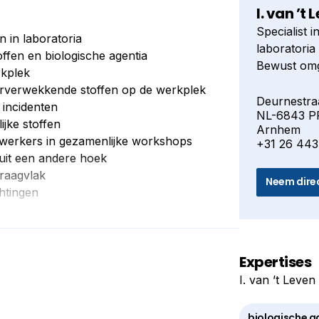
I. van ’t 
Specialist 
n in laboratoria
laboratoria
ffen en biologische agentia
Bewust omg
rkplek
biologische
erverwekkende stoffen op de werkplek
Minder fysi
Deurnestra
 incidenten
NL-6843 P
On the road
ijke stoffen
Arnhem
kankerverw
werkers in gezamenlijke workshops
+31 26 443
Voorbereid
nuit een andere hoek
Gestructure
draagvlak
Neem dire
Betrekken 
chtingen
gezamenlij
Ventilatiep
andere hoe
Veiligheids
Expertises
Ondersteuni
I. van ’t Leven 
biologische a