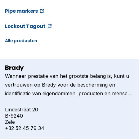
Pipe markers
Lockout Tagout
Alle producten
Brady
Wanneer prestatie van het grootste belang is, kunt u
vertrouwen op Brady voor de bescherming en
identificatie van eigendommen, producten en mensen.
Onze producten helpen de veiligheid, beveiliging,
Lindestraat 20
productiviteit en prestaties van klanten te verhogen.
B-9240
Het gamma omvat kwalitatief hoogwaardige
Zele
identificatielabels, producten voor safety en facility
+32 52 45 79 34
identificatie, printers, software, lockout/tagout-