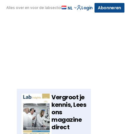
Login
Abonneren
NL
Alles over en voor de labsector
Vergroot je
kennis, Lees
ons
magazine
direct