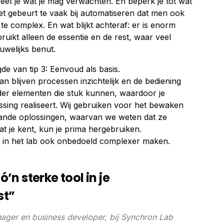
eet je wat je mag verwachten. En beperk je tot wat
 Het gebeurt te vaak bij automatiseren dat men ook
el te complex. En wat blijkt achteraf: er is enorm
uikt alleen de essentie en de rest, waar veel
auwelijks benut.
ngde van tip 3: Eenvoud als basis.
an blijven processen inzichtelijk en de bediening
nder elementen die stuk kunnen, waardoor je
ssing realiseert. Wij gebruiken voor het bewaken
ande oplossingen, waarvan we weten dat ze
t je kent, kun je prima hergebruiken.
 in het lab ook onbedoeld complexer maken.
zó’n sterke tool in je
st”
ager en business developer, bij Synchron Lab