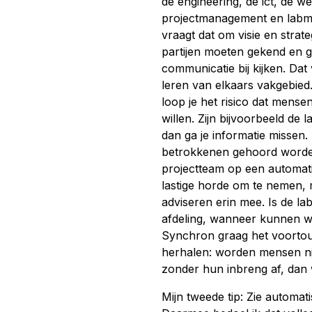
de engineering, de ict, de w
projectmanagement en labman
vraagt dat om visie en strat
partijen moeten gekend en 
communicatie bij kijken. Dat
leren van elkaars vakgebied.
loop je het risico dat mense
willen. Zijn bijvoorbeeld de
dan ga je informatie missen.
betrokkenen gehoord worden
projectteam op een automatis
lastige horde om te nemen, 
adviseren erin mee. Is de l
afdeling, wanneer kunnen w
Synchron graag het voortouw
herhalen: worden mensen nie
zonder hun inbreng af, dan 
Mijn tweede tip: Zie automati