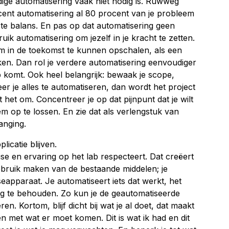
dige automatisering vaak niet nodig is. Ruwweg
ocent automatisering al 80 procent van je probleem
ste balans. En pas op dat automatisering geen
ruik automatisering om jezelf in je kracht te zetten.
om in de toekomst te kunnen opschalen, als een
ken. Dan rol je verdere automatisering eenvoudiger
ab komt. Ook heel belangrijk: bewaak je scope,
eer je alles te automatiseren, dan wordt het project
t het om. Concentreer je op dat pijnpunt dat je wilt
m op te lossen. En zie dat als verlengstuk van
anging.
plicatie blijven.
se en ervaring op het lab respecteert. Dat creëert
gebruik maken van de bestaande middelen; je
eapparaat. Je automatiseert iets dat werkt, het
ing te behouden. Zo kun je de geautomatiseerde
en. Kortom, blijf dicht bij wat je al doet, dat maakt
en met wat er moet komen. Dit is wat ik had en dit