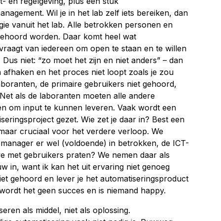
et- en regelgeving, plus een stuk
agement. Wil je in het lab zelf iets bereiken, dan
egie vanuit het lab. Alle betrokken personen en
gehoord worden. Daar komt heel wat
 vraagt van iedereen om open te staan en te willen
 Dus niet: “zo moet het zijn en niet anders” – dan
n afhaken en het proces niet loopt zoals je zou
 laboranten, de primaire gebruikers niet gehoord,
 Net als de laboranten moeten alle andere
 om input te kunnen leveren. Vaak wordt een
eringsproject gezet. Wie zet je daar in? Best een
maar cruciaal voor het verdere verloop. We
abmanager er wel (voldoende) in betrokken, de ICT-
e met gebruikers praten? We nemen daar als
 in, want ik kan het uit ervaring niet genoeg
t gehoord en lever je het automatiseringsproduct
wordt het geen succes en is niemand happy.
seren als middel, niet als oplossing.