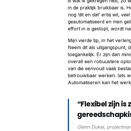
is wat ik gekregen heb, zo w
in de praktijk bruikbaar is.
nog ‘dit en dat’ erbij wil, ve
geautomatiseerd en men gebr
effort in is gestopt, wordt n
Mijn vierde tip, in het verle
Neem dit als uitgangspunt, d
toegankelijk. Er zijn dan mi
overall een robuustere oplo
van die eenvoud vaak besta
betrouwbaar werken. Iets wa
Automatiseren kan het werk
“Flexibel zijn is 
gereedschapki
Glenn Dukel, projectman