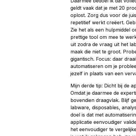
Daarmee bedoel ik dat volle
geldt vaak dat je met 20 pr
oplost. Zorg dus voor de jui
repetitief werkt creëert. Geb
Zie het als een hulpmiddel 
prettige tool om mee te wer
uit zodra de vraag uit het l
maak die niet te groot. Prob
gigantisch. Focus: daar draai
automatiseren om je problee
jezelf in plaats van een verv
Mijn derde tip: Dicht bij de ap
Omdat je daarmee de experti
bovendien draagvlak. Blijf 
labware, disposables, analys
doel is dat met automatiser
applicatie eenvoudiger valider
het eenvoudiger te vergelijk