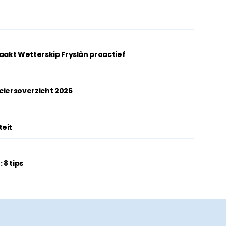
e
maakt Wetterskip Fryslân proactief
ciersoverzicht 2026
teit
 8 tips