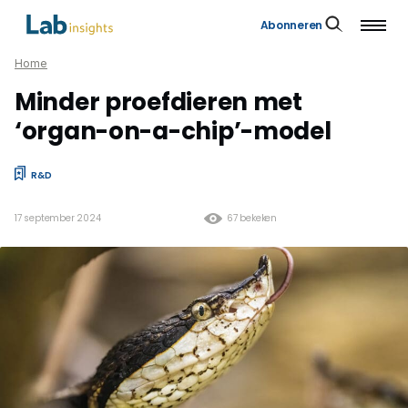
Abonneren
Home
Minder proefdieren met
‘organ-on-a-chip’-model
R&D
17 september 2024
67 bekeken