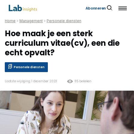
Abonneren
Home
»
Management
»
Personele diensten
Hoe maak je een sterk
curriculum vitae(cv), een die
echt opvalt?
Personele diensten
Laatste wijziging: 1 december 2023
85 bekeken