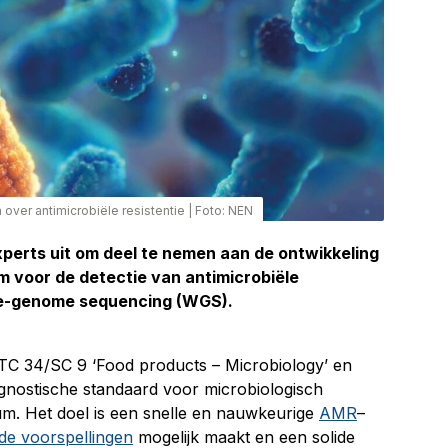
over antimicrobiële resistentie
|
Foto: NEN
perts uit om deel te nemen aan de ontwikkeling
m voor de detectie van antimicrobiële
le-genome sequencing (WGS).
SO/TC 34/SC 9 ‘Food products – Microbiology’ en
agnostische standaard voor microbiologisch
um. Het doel is een snelle en nauwkeurige
AMR
–
de voorspellingen
mogelijk maakt en een solide