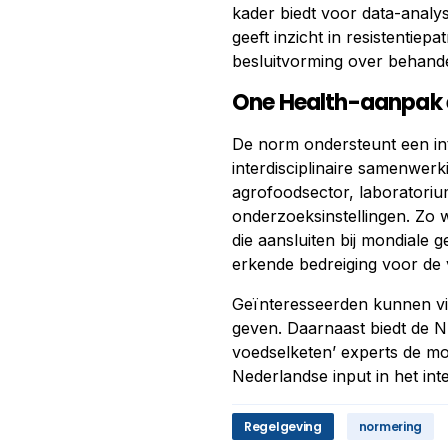
kader biedt voor data-anal
geeft inzicht in resistentiep
besluitvorming over behande
One Health-aanpak e
De norm ondersteunt een in
interdisciplinaire samenwerk
agrofoodsector, laboratoriu
onderzoeksinstellingen. Zo
die aansluiten bij mondiale
erkende bedreiging voor de v
Geïnteresseerden kunnen v
geven. Daarnaast biedt de 
voedselketen’ experts de mog
Nederlandse input in het in
Regelgeving
normering