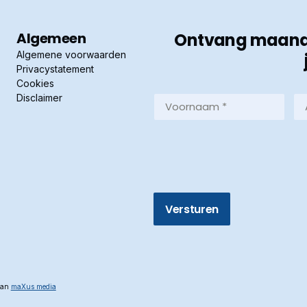
Algemeen
Ontvang maandel
Algemene voorwaarden
Privacystatement
Cookies
Disclaimer
Voornaam
Ac
*
*
(Vereist)
(Ve
 van
maXus media