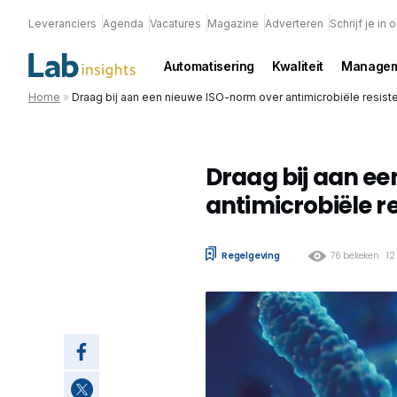
Leveranciers
Agenda
Vacatures
Magazine
Adverteren
Schrijf je in
Automatisering
Kwaliteit
Managem
Home
»
Draag bij aan een nieuwe ISO-norm over antimicrobiële resiste
Draag bij aan e
antimicrobiële re
Regelgeving
76 bekeken
12