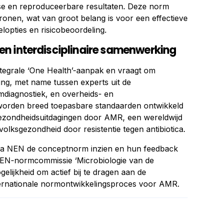
yse en reproduceerbare resultaten. Deze norm
atronen, wat van groot belang is voor een effectieve
lopties en risicobeoordeling.
n interdisciplinaire samenwerking
tegrale ‘One Health’-aanpak en vraagt om
ing, met name tussen experts uit de
mdiagnostiek, en overheids- en
 worden breed toepasbare standaarden ontwikkeld
 gezondheidsuitdagingen door AMR, een wereldwijd
olksgezondheid door resistentie tegen antibiotica.
ia NEN de conceptnorm inzien en hun feedback
NEN-normcommissie ‘Microbiologie van de
elijkheid om actief bij te dragen aan de
ternationale normontwikkelingsproces voor AMR.