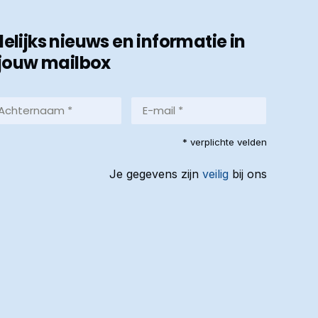
ijks nieuws en informatie in
jouw mailbox
hternaam
E-
mail
*
reist)
* verplichte velden
(Vereist)
Je gegevens zijn
veilig
bij ons