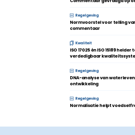
Commentaar gevraagd op ont
Regelgeving
Normvoorstel voor telling v
commentaar
Kwaliteit
ISO 17025 én ISO 15189 helder
verdedigbaar kwaliteitssys
Regelgeving
DNA-analyse van waterleven
ontwikkeling
Regelgeving
Normalisatie helpt voedself