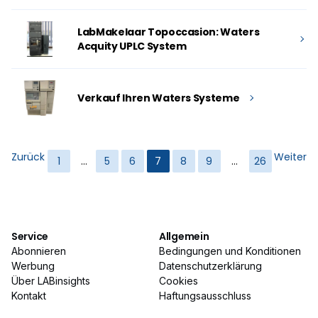
LabMakelaar Topoccasion: Waters
Acquity UPLC System
Verkauf Ihren Waters Systeme
Zurück
Weiter
1
…
5
6
7
8
9
…
26
Service
Allgemein
Abonnieren
Bedingungen und Konditionen
Werbung
Datenschutzerklärung
Über LABinsights
Cookies
Kontakt
Haftungsausschluss