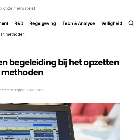
 op onze nieuwsbrief
ent
R&D
Regelgeving
Tech & Analyse
Veiligheid
n van methoden
en begeleiding bij het opzetten
n methoden
aatste wijziging: 8 mei 2023