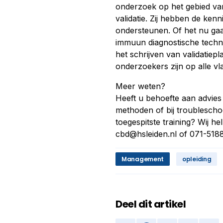
onderzoek op het gebied van
validatie. Zij hebben de ken
ondersteunen. Of het nu gaa
immuun diagnostische techni
het schrijven van validatiep
onderzoekers zijn op alle v
Meer weten?
Heeft u behoefte aan advies 
methoden of bij troublescho
toegespitste training? Wij 
cbd@hsleiden.nl
of 071-518
Management
opleiding
Deel dit artikel