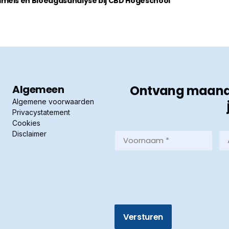
mels en Bloedgasanalyse bij CBD Hogeschool
Algemeen
Ontvang maandel
Algemene voorwaarden
Privacystatement
Cookies
Disclaimer
Voornaam
Ac
*
*
(Vereist)
(Ve