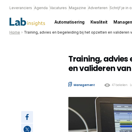
Leveranciers
Agenda
Vacatures
Magazine
Adverteren
Schrijf je in
Automatisering
Kwaliteit
Managem
Home
»
Training, advies en begeleiding bij het opzetten en validere
Training, advies 
en valideren va
Management
47 bekeken
L