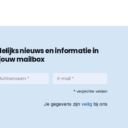
ijks nieuws en informatie in
jouw mailbox
hternaam
E-
mail
*
reist)
* verplichte velden
(Vereist)
Je gegevens zijn
veilig
bij ons