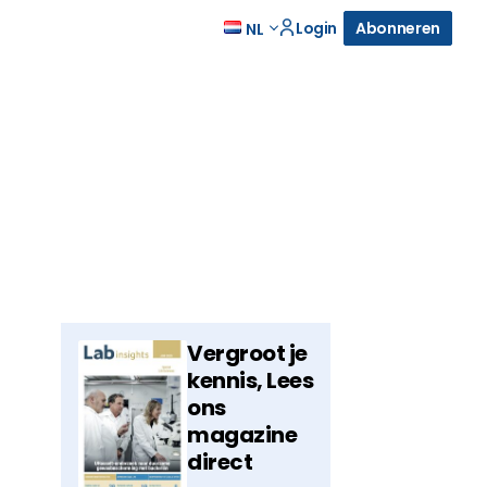
Login
Abonneren
NL
Vergroot je
kennis, Lees
ons
magazine
direct