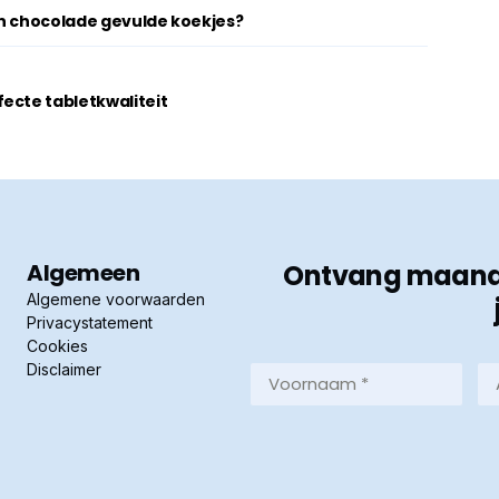
an chocolade gevulde koekjes?
ecte tabletkwaliteit
Algemeen
Ontvang maandel
Algemene voorwaarden
Privacystatement
Cookies
Disclaimer
Voornaam
Ac
*
*
(Vereist)
(Ve