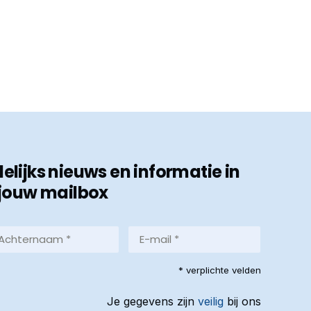
ijks nieuws en informatie in
jouw mailbox
hternaam
E-
mail
*
reist)
* verplichte velden
(Vereist)
Je gegevens zijn
veilig
bij ons