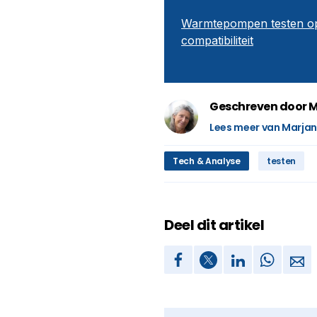
Warmtepompen testen op p
compatibiliteit
Geschreven door 
Lees meer van Marja
Tech & Analyse
testen
Deel dit artikel