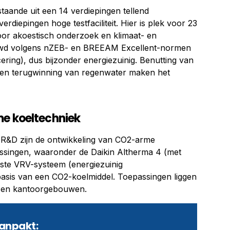
taande uit een 14 verdiepingen tellend
diepingen hoge testfaciliteit. Hier is plek voor 23
or akoestisch onderzoek en klimaat- en
ouwd volgens nZEB- en BREEAM Excellent-normen
cering), dus bijzonder energiezuinig. Benutting van
en terugwinning van regenwater maken het
me koeltechniek
de R&D zijn de ontwikkeling van CO2-arme
singen, waaronder de Daikin Altherma 4 (met
ste VRV-systeem (energiezuinig
basis van een CO2-koelmiddel. Toepassingen liggen
e en kantoorgebouwen.
aanpakt: