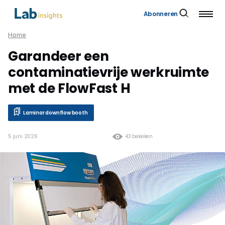
Abonneren
Home
Garandeer een
contaminatievrije werkruimte
met de FlowFast H
Laminar downflow booth
5 juni 2026
43 bekeken