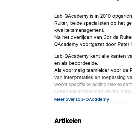
Lab-QAcademy is in 2010 opgericht
Ruiter, beide specialisten op het ge
kwaliteitsmanagement.
Na het overlijden van Cor de Ruiter 
QAcademy voortgezet door Peter K
Lab-QAcademy kent alle kanten van
en als beoordeelde.
Als voormalig teamleider voor de R
van interpretaties en toepassing v
wordt specifieke additionele exper
communicatietrainster en trainingsa
Meer over Lab-QAcademy
Lab-QAcademy is dé opleider voor 
(hoofd)analisten, (hoofd)inspecte
en inspectie-instellingen, gericht
Artikelen
en continu verbeteren van kwalite