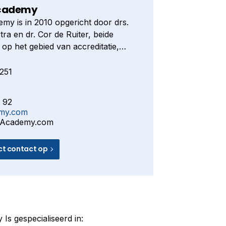
cademy
y is in 2010 opgericht door drs.
tra en dr. Cor de Ruiter, beide
n op het gebied van accreditatie,
org en kwaliteitsmanagement.
lijden van Cor de Ruiter in 2018, zijn
251
iten van Lab-QAcademy voortgezet
Kootstra.
 92
emy.com
QAcademy.com
ct contact op
s gespecialiseerd in: