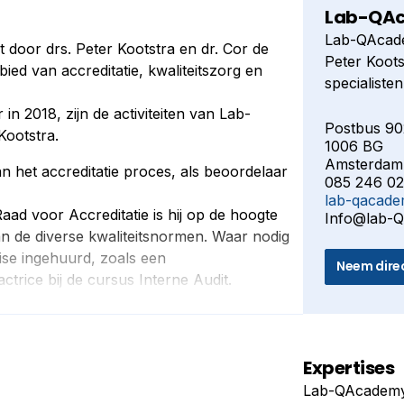
Lab-QA
Lab-QAcadem
 door drs. Peter Kootstra en dr. Cor de
Peter Koots
bied van accreditatie, kwaliteitszorg en
specialiste
kwaliteitsz
in 2018, zijn de activiteiten van Lab-
Na het over
Postbus 90
ootstra.
1006 BG
de activite
Amsterdam
door Peter 
 het accreditatie proces, als beoordelaar
085 246 02
lab-qacad
aad voor Accreditatie is hij op de hoogte
Info@lab-
an de diverse kwaliteitsnormen. Waar nodig
tise ingehuurd, zoals een
Neem dire
ctrice bij de cursus Interne Audit.
kwaliteitscoördinatoren, leidinggevenden en
urs en overige medewerkers van laboratoria
 op het opzetten, implementeren, toepassen
Expertises
itssystemen.
Lab-QAcademy I