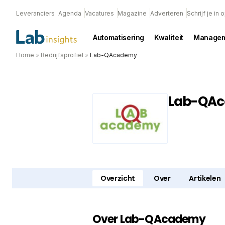
Leveranciers
Agenda
Vacatures
Magazine
Adverteren
Schrijf je in
Automatisering
Kwaliteit
Managem
Home
»
Bedrijfsprofiel
»
Lab-QAcademy
Lab-QA
Overzicht
Over
Artikelen
Over Lab-QAcademy