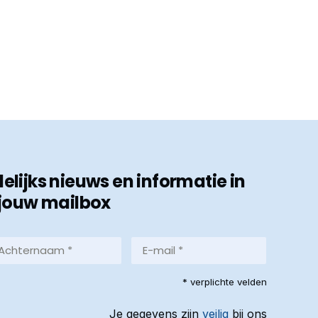
ijks nieuws en informatie in
jouw mailbox
hternaam
E-
mail
*
reist)
* verplichte velden
(Vereist)
Je gegevens zijn
veilig
bij ons