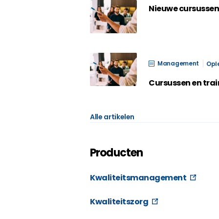
Vanaf 2013 werkt Lab-QAcademy 
Nieuwe cursussen
Management
Opl
Cursussen en trai
Alle artikelen
Producten
Kwaliteitsmanagement
Kwaliteitszorg