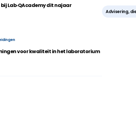
samen met Avans+.
 bij Lab‑QAcademy dit najaar
Advisering, di
eidingen
ningen voor kwaliteit in het laboratorium