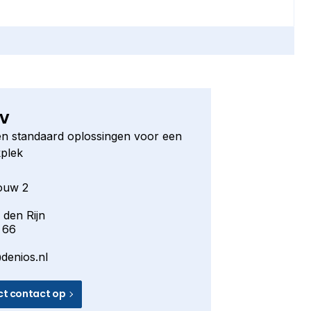
BV
n standaard oplossingen voor een
kplek
ouw 2
 den Rijn
 66
denios.nl
ct contact op