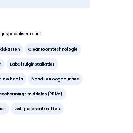
especialiseerd in:
idskasten
Cleanroomtechnologie
n
Labafzuiginstallaties
flow booth
Nood- en oogdouches
beschermings middelen (PBMs)
ies
veiligheidskabinetten