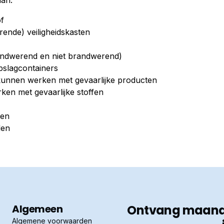
aan:
of
rende) veiligheidskasten
andwerend en niet brandwerend)
pslagcontainers
e kunnen werken met gevaarlijke producten
ken met gevaarlijke stoffen
len
len
Algemeen
Ontvang maandel
Algemene voorwaarden