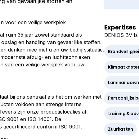
ng van gevaarlijke stoffen en
n voor een veilige werkplek
Expertises
l ruim 35 jaar zowel standaard als
DENIOS BV Is g
opslag en handling van gevaarlijke stoffen.
en denken mee met u en uw bedrijfssituatie.
Brandveilighe
 modernste afzuig- en luchttechnieken
ken van een veilige werkplek voor uw
Klimaatkaste
Laminar down
aat bij ons centraal als het om werken met
Persoonlijke 
ducten voldoen aan strenge interne
. Tevens zijn onze productielocaties al
training & adv
ISO 9001 en ISO 14001. De
s gecertificeerd conform ISO 9001.
Zuurkasten