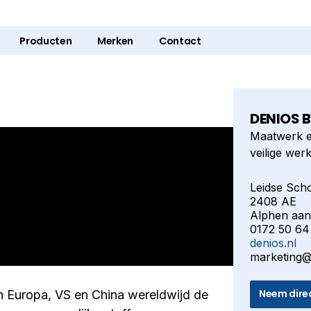
Producten
Merken
Contact
DENIOS 
Maatwerk e
veilige wer
Leidse Sch
2408 AE
Alphen aan
0172 50 64
denios.nl
marketing@
Neem dire
n Europa, VS en China wereldwijd de