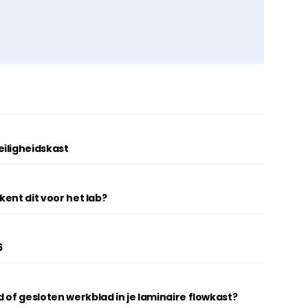
iligheidskast
ekent dit voor het lab?
6
 of gesloten werkblad in je laminaire flowkast?