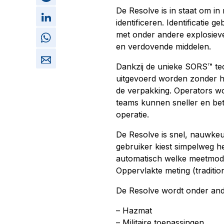
De Resolve is in staat om in
identificeren. Identificatie
met onder andere explosieve
en verdovende middelen.
Dankzij de unieke SORS™ tec
uitgevoerd worden zonder het
de verpakking. Operators wo
teams kunnen sneller en bet
operatie.
De Resolve is snel, nauwkeu
gebruiker kiest simpelweg h
automatisch welke meetmodu
Oppervlakte meting (traditio
De Resolve wordt onder and
– Hazmat
– Militaire toepassingen