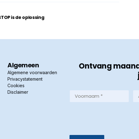
OP is de oplossing
Algemeen
Ontvang maandel
Algemene voorwaarden
Privacystatement
Cookies
Disclaimer
Voornaam
Ac
*
*
(Vereist)
(Ve