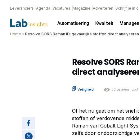
Leveranciers
Agenda
Vacatures
Magazine
Adverteren
Schrijf je in
Automatisering
Kwaliteit
Managem
Home
»
Resolve SORS Raman ID: gevaarlijke stoffen direct analyseren
Resolve SORS Ram
direct analysere
Veiligheid
82 bekeken
Laat
Of het nu gaat om het snel i
stoffen of verdovende midde
Raman van Cobalt Light Syst
zelfs door ondoorzichtige v