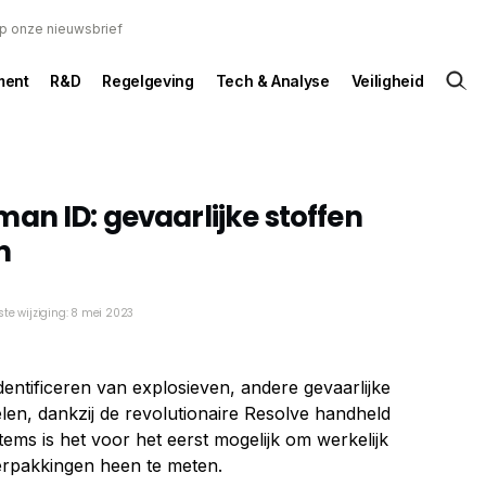
 op onze nieuwsbrief
ent
R&D
Regelgeving
Tech & Analyse
Veiligheid
an ID: gevaarlijke stoffen
n
ste wijziging: 8 mei 2023
dentificeren van explosieven, andere gevaarlijke
len, dankzij de revolutionaire Resolve handheld
ems is het voor het eerst mogelijk om werkelijk
erpakkingen heen te meten.