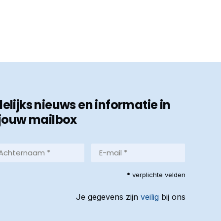
ijks nieuws en informatie in
jouw mailbox
hternaam
E-
mail
*
reist)
* verplichte velden
(Vereist)
Je gegevens zijn
veilig
bij ons