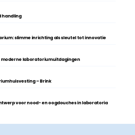
d handling
ium: slimme inrichting als sleutel tot innovatie
 moderne laboratoriumuitdagingen
riumhuisvesting – Brink
werp voor nood- en oogdouches in laboratoria