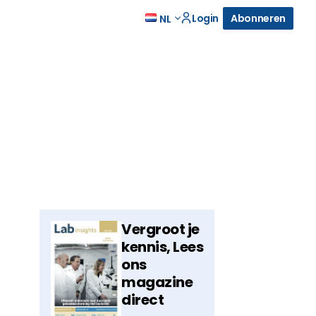
Login
Abonneren
NL
Vergroot je
kennis, Lees
ons
magazine
direct