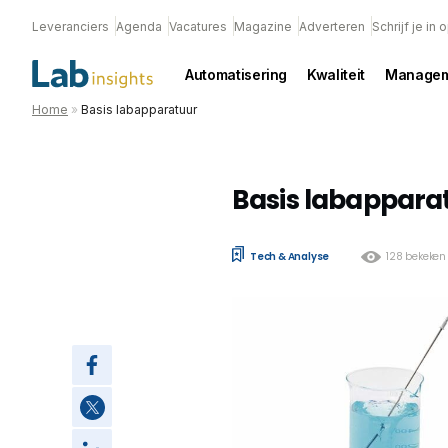
Leveranciers
Agenda
Vacatures
Magazine
Adverteren
Schrijf je in
Automatisering
Kwaliteit
Managem
Home
»
Basis labapparatuur
Basis labappara
Tech & Analyse
128 bekeken