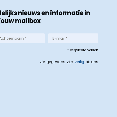
ijks nieuws en informatie in
jouw mailbox
hternaam
E-
mail
*
reist)
* verplichte velden
(Vereist)
Je gegevens zijn
veilig
bij ons