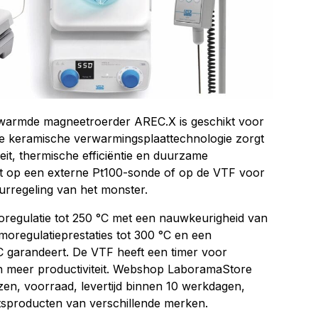
erwarmde magneetroerder AREC.X is geschikt voor
. De keramische verwarmingsplaattechnologie zorgt
t, thermische efficiëntie en duurzame
t op een externe Pt100-sonde of op de VTF voor
rregeling van het monster.
oregulatie tot 250 °C met een nauwkeurigheid van
rmoregulatieprestaties tot 300 °C en een
 garandeert. De VTF heeft een timer voor
en meer productiviteit. Webshop LaboramaStore
zen, voorraad, levertijd binnen 10 werkdagen,
itsproducten van verschillende merken.