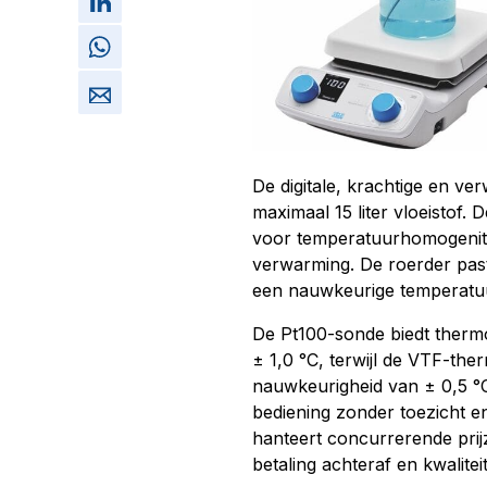
De digitale, krachtige en v
maximaal 15 liter vloeistof
voor temperatuurhomogenitei
verwarming. De roerder pas
een nauwkeurige temperatuu
De Pt100-sonde biedt therm
± 1,0 °C, terwijl de VTF-the
nauwkeurigheid van ± 0,5 °C
bediening zonder toezicht 
hanteert concurrerende prij
betaling achteraf en kwalite