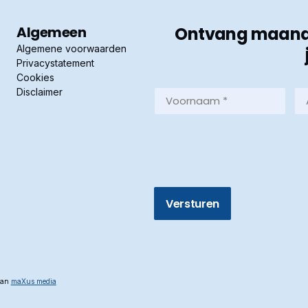
Algemeen
Ontvang maandel
Algemene voorwaarden
Privacystatement
Cookies
Disclaimer
Voornaam
Ac
*
*
(Vereist)
(Ve
 van
maXus media