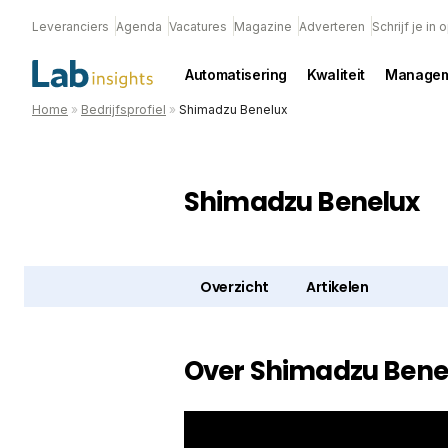
Leveranciers
Agenda
Vacatures
Magazine
Adverteren
Schrijf je in
Automatisering
Kwaliteit
Managem
Home
»
Bedrijfsprofiel
»
Shimadzu Benelux
Shimadzu Benelux
Overzicht
Artikelen
Over Shimadzu Bene