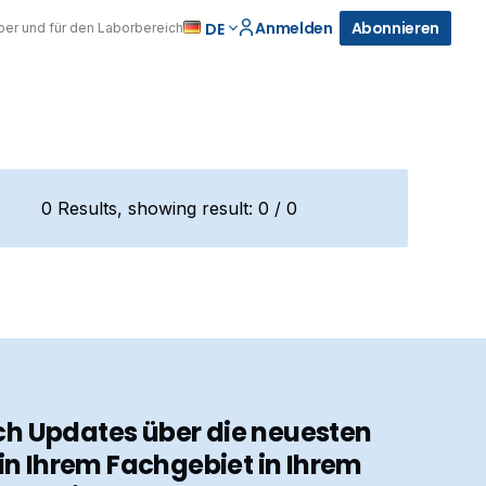
Anmelden
Abonnieren
DE
über und für den Laborbereich
0
Results, showing result:
0 / 0
ch Updates über die neuesten
in Ihrem Fachgebiet in Ihrem