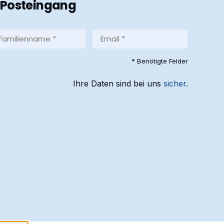
Posteingang
milienname
Email
*
equired)
(Required)
* Benötigte Felder
Ihre Daten sind bei uns
sicher
.