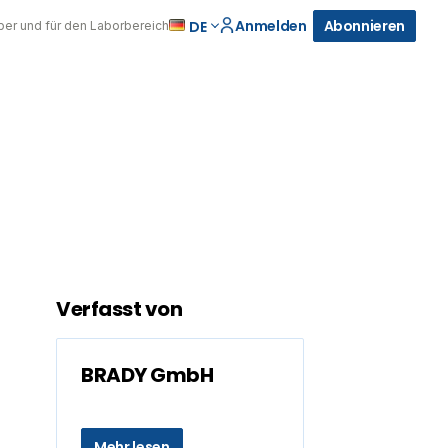
Anmelden
Abonnieren
DE
über und für den Laborbereich
Verfasst von
BRADY GmbH
Mehr lesen