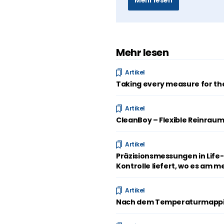
Mehr lesen
Mehr lesen
Artikel
Taking every measure for the
Artikel
CleanBoy – Flexible Reinraum
Artikel
Präzisionsmessungen in Life
Kontrolle liefert, wo es am m
Artikel
Nach dem Temperaturmapping: