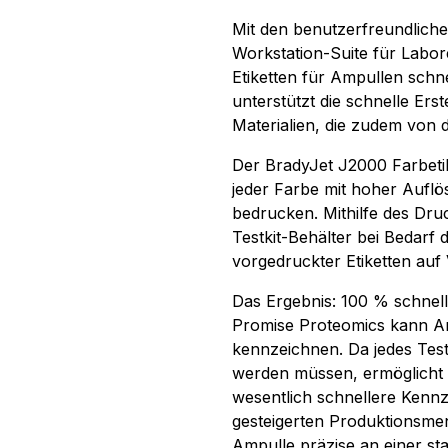
Mit den benutzerfreundliche
Workstation-Suite für Labor
Etiketten für Ampullen schne
unterstützt die schnelle Erst
Materialien, die zudem von 
Der BradyJet J2000 Farbetik
jeder Farbe mit hoher Auflö
bedrucken. Mithilfe des Dru
Testkit-Behälter bei Bedarf
vorgedruckter Etiketten auf
Das Ergebnis: 100 % schne
Promise Proteomics kann Amp
kennzeichnen. Da jedes Test
werden müssen, ermöglicht d
wesentlich schnellere Kennz
gesteigerten Produktionsme
Ampulle präzise an einer st