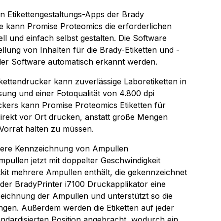
n Etikettengestaltungs-Apps der Brady
e kann Promise Proteomics die erforderlichen
ll und einfach selbst gestalten. Die Software
ellung von Inhalten für die Brady-Etiketten und -
der Software automatisch erkannt werden.
ettendrucker kann zuverlässige Laboretiketten in
sung und einer Fotoqualität von 4.800 dpi
ckers kann Promise Proteomics Etiketten für
 direkt vor Ort drucken, anstatt große Mengen
 Vorrat halten zu müssen.
llere Kennzeichnung von Ampullen
ullen jetzt mit doppelter Geschwindigkeit
kit mehrere Ampullen enthält, die gekennzeichnet
er BradyPrinter i7100 Druckapplikator eine
eichnung der Ampullen und unterstützt so die
ngen. Außerdem werden die Etiketten auf jeder
andardisierten Position angebracht, wodurch ein