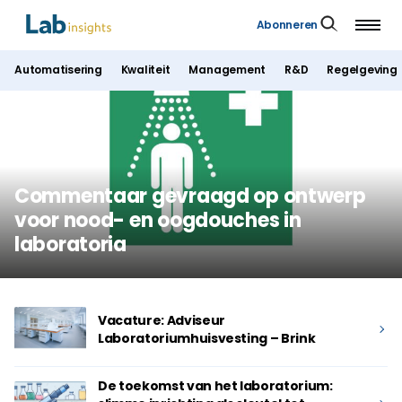
Abonneren
Automatisering
Kwaliteit
Management
R&D
Regelgeving
Commentaar gevraagd op ontwerp
voor nood- en oogdouches in
laboratoria
Vacature: Adviseur
Laboratoriumhuisvesting – Brink
De toekomst van het laboratorium: