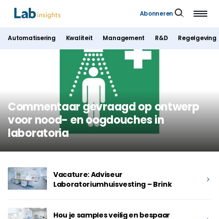
Abonneren
Automatisering
Kwaliteit
Management
R&D
Regelgeving
Commentaar gevraagd op ontwerp
voor nood- en oogdouches in
laboratoria
Vacature: Adviseur
Laboratoriumhuisvesting – Brink
Hou je samples veilig en bespaar