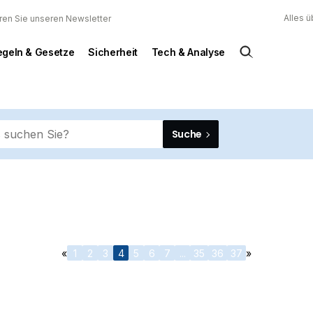
Alles 
ren Sie unseren Newsletter
egeln & Gesetze
Sicherheit
Tech & Analyse
Suche
«
1
2
3
4
5
6
7
...
35
36
37
»