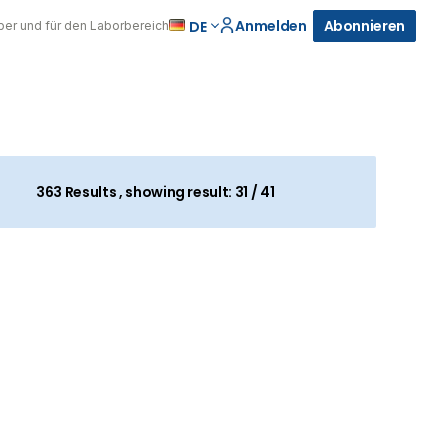
Anmelden
Abonnieren
DE
über und für den Laborbereich
363
Results , showing result:
31 / 41